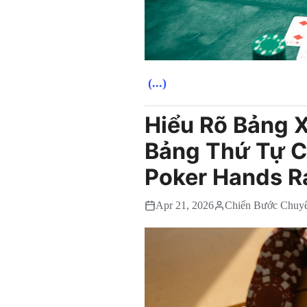
(...)
Hiểu Rõ Bảng 
Bảng Thứ Tự C
Poker Hands R
Apr 21, 2026
Chiến Bước Chuy