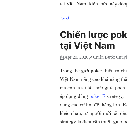
tại Việt Nam, kiến thức này đóng
(...)
Chiến lược pok
tại Việt Nam
Apr 20, 2026
Chiến Bước Chuy
Trong thế giới poker, hiểu rõ ch
Việt Nam nâng cao khả năng thắ
mà còn là sự kết hợp giữa phân 
áp dụng đúng
poker F
strategy, 
dụng các cơ hội để thắng lớn. Đ
khác nhau, từ người mới bắt đầ
strategy là điều cần thiết, giúp