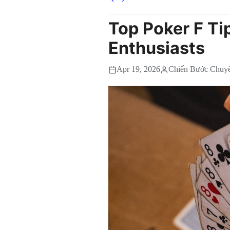
Top Poker F Ti
Enthusiasts
Apr 19, 2026
Chiến Bước Chuy