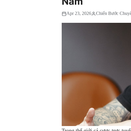
Nam
Apr 23, 2026
Chiến Bước Chuy
Trong thế giới cá cược trực tuy