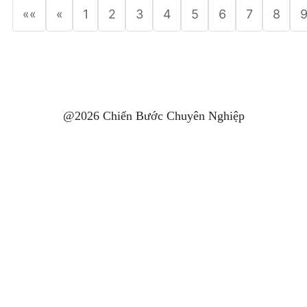
««
«
1
2
3
4
5
6
7
8
@2026 Chiến Bước Chuyên Nghiệp