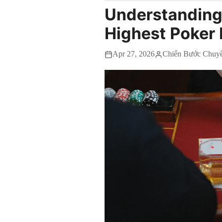
Understanding
Highest Poker
Apr 27, 2026
Chiến Bước Chuy