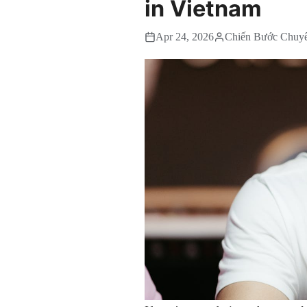
in Vietnam
Apr 24, 2026
Chiến Bước Chuy