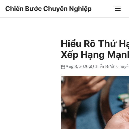
Chiến Bước Chuyên Nghiệp
Hiểu Rõ Thứ H
Xếp Hạng Mạn
Aug 8, 2026
Chiến Bước Chuyê