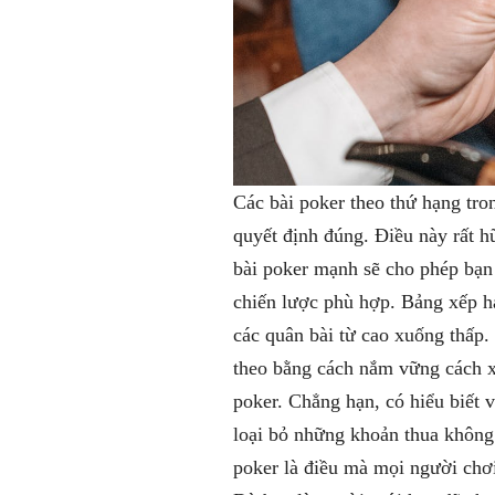
Các bài poker theo thứ hạng tro
quyết định đúng. Điều này rất h
bài poker mạnh sẽ cho phép bạn 
chiến lược phù hợp. Bảng xếp 
các quân bài từ cao xuống thấp.
theo bằng cách nắm vững cách x
poker. Chẳng hạn, có hiểu biết 
loại bỏ những khoản thua không
poker là điều mà mọi người ch