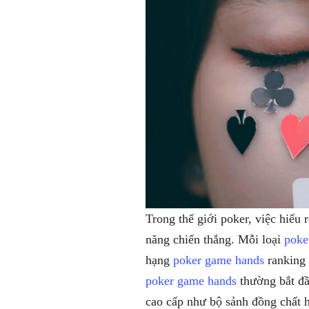
Trong thế giới poker, việc hiểu
năng chiến thắng. Mỗi loại
poke
hạng
poker game hands
ranking 
poker game hands
thường bắt đầu
cao cấp như bộ sảnh đồng chất 