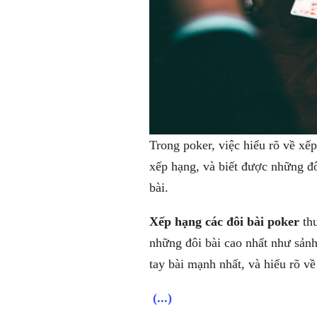
Trong poker, việc hiểu rõ về xếp
xếp hạng, và biết được những đô
bài.
Xếp hạng các đôi bài poker
thư
những đôi bài cao nhất như sản
tay bài mạnh nhất, và hiểu rõ v
(...)