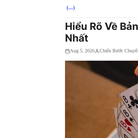
(...)
Hiểu Rõ Về Bả
Nhất
Aug 5, 2026
Chiến Bước Chuyê