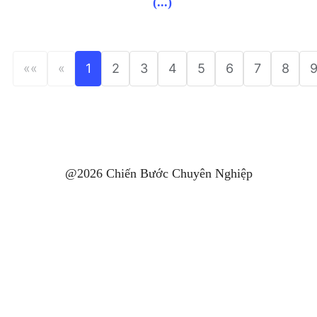
(...)
««
«
1
2
3
4
5
6
7
8
@2026 Chiến Bước Chuyên Nghiệp