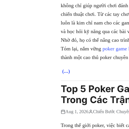
không chỉ giúp người chơi đánh 
chiến thuật chơi. Từ các tay ch
luôn là kim chỉ nam cho các gam
và học hỏi kỹ năng qua các bài 
Nhờ đó, họ có thể nâng cao trìn
Tóm lại, nắm vững
poker game 
thành một cao thủ poker chuyên
(...)
Top 5 Poker G
Trong Các Trậ
Aug 1, 2026
Chiến Bước Chuyê
Trong thế giới poker, việc biết