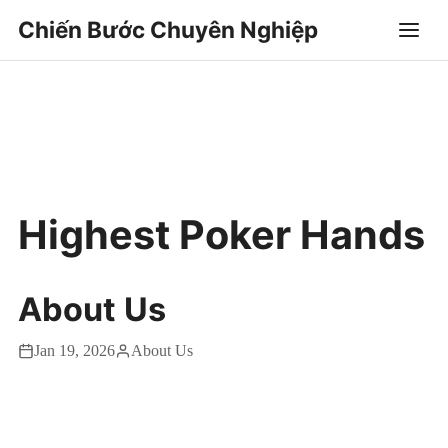
Chiến Bước Chuyên Nghiệp
Highest Poker Hands
About Us
Jan 19, 2026
About Us