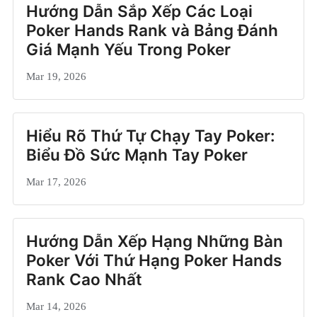
Hướng Dẫn Sắp Xếp Các Loại
Poker Hands Rank và Bảng Đánh
Giá Mạnh Yếu Trong Poker
Mar 19, 2026
Hiểu Rõ Thứ Tự Chạy Tay Poker:
Biểu Đồ Sức Mạnh Tay Poker
Mar 17, 2026
Hướng Dẫn Xếp Hạng Những Bàn
Poker Với Thứ Hạng Poker Hands
Rank Cao Nhất
Mar 14, 2026