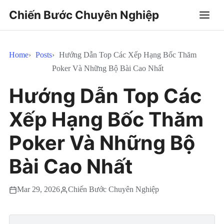
Chiến Bước Chuyên Nghiệp
Home
Posts
Hướng Dẫn Top Các Xếp Hạng Bốc Thăm
Poker Và Những Bộ Bài Cao Nhất
Hướng Dẫn Top Các
Xếp Hạng Bốc Thăm
Poker Và Những Bộ
Bài Cao Nhất
Mar 29, 2026
Chiến Bước Chuyên Nghiệp