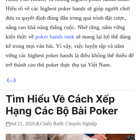
Hiểu rõ về các highest poker hands sẽ giúp người chơi
đưa ra quyết định đúng đắn trong quá trình đặt cược,
nâng cao khả năng thắng cuộc. Nhớ rằng, nắm vững
kiến thức về
poker hands rank
sẽ mang lại lợi thế đáng
kể trong mọi ván bài. Vì vậy, việc luyện tập và nắm
vững các highest poker hands là điều không thể thiếu để
trở thành cao thủ poker thực thụ tại Việt Nam.
(...)
Tìm Hiểu Về Cách Xếp
Hạng Các Bộ Bài Poker
Jul 21, 2026
Chiến Bước Chuyên Nghiệp