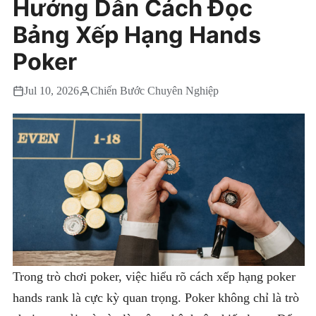
Hướng Dẫn Cách Đọc
Bảng Xếp Hạng Hands
Poker
Jul 10, 2026
Chiến Bước Chuyên Nghiệp
Trong trò chơi poker, việc hiểu rõ cách xếp hạng poker
hands rank là cực kỳ quan trọng. Poker không chỉ là trò