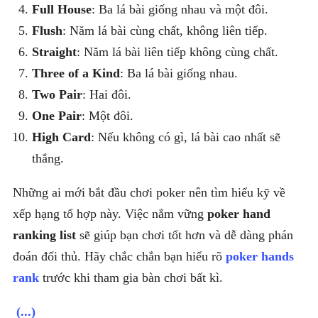
Full House
: Ba lá bài giống nhau và một đôi.
Flush
: Năm lá bài cùng chất, không liên tiếp.
Straight
: Năm lá bài liên tiếp không cùng chất.
Three of a Kind
: Ba lá bài giống nhau.
Two Pair
: Hai đôi.
One Pair
: Một đôi.
High Card
: Nếu không có gì, lá bài cao nhất sẽ
thắng.
Những ai mới bắt đầu chơi poker nên tìm hiểu kỹ về
xếp hạng tổ hợp này. Việc nắm vững
poker hand
ranking list
sẽ giúp bạn chơi tốt hơn và dễ dàng phán
đoán đối thủ. Hãy chắc chắn bạn hiểu rõ
poker hands
rank
trước khi tham gia bàn chơi bất kì.
(...)