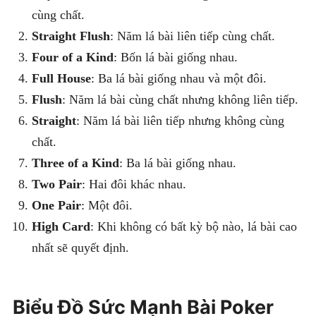
cùng chất.
Straight Flush
: Năm lá bài liên tiếp cùng chất.
Four of a Kind
: Bốn lá bài giống nhau.
Full House
: Ba lá bài giống nhau và một đôi.
Flush
: Năm lá bài cùng chất nhưng không liên tiếp.
Straight
: Năm lá bài liên tiếp nhưng không cùng
chất.
Three of a Kind
: Ba lá bài giống nhau.
Two Pair
: Hai đôi khác nhau.
One Pair
: Một đôi.
High Card
: Khi không có bất kỳ bộ nào, lá bài cao
nhất sẽ quyết định.
Biểu Đồ Sức Mạnh Bài Poker