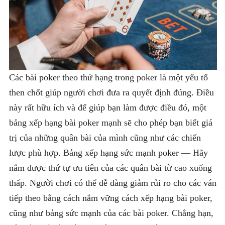
Các bài poker theo thứ hạng trong poker là một yếu tố
then chốt giúp người chơi đưa ra quyết định đúng. Điều
này rất hữu ích và để giúp bạn làm được điều đó, một
bảng xếp hạng bài poker mạnh sẽ cho phép bạn biết giá
trị của những quân bài của mình cũng như các chiến
lược phù hợp. Bảng xếp hạng sức mạnh poker — Hãy
nắm được thứ tự ưu tiên của các quân bài từ cao xuống
thấp. Người chơi có thể dễ dàng giảm rủi ro cho các ván
tiếp theo bằng cách nắm vững cách xếp hạng bài poker,
cũng như bảng sức mạnh của các bài poker. Chẳng hạn,