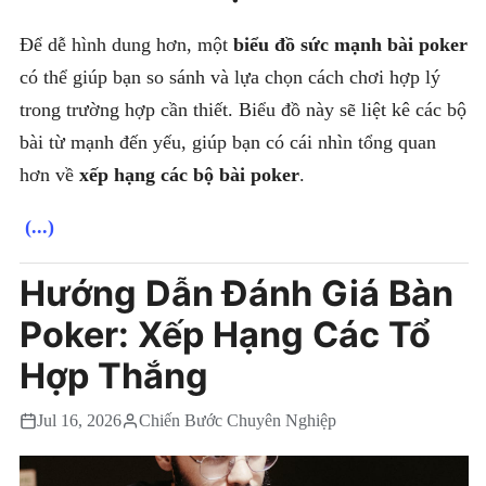
Để dễ hình dung hơn, một
biểu đồ sức mạnh bài poker
có thể giúp bạn so sánh và lựa chọn cách chơi hợp lý
trong trường hợp cần thiết. Biểu đồ này sẽ liệt kê các bộ
bài từ mạnh đến yếu, giúp bạn có cái nhìn tổng quan
hơn về
xếp hạng các bộ bài poker
.
(...)
Hướng Dẫn Đánh Giá Bàn
Poker: Xếp Hạng Các Tổ
Hợp Thắng
Jul 16, 2026
Chiến Bước Chuyên Nghiệp