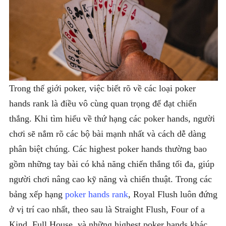
Trong thế giới poker, việc biết rõ về các loại poker
hands rank là điều vô cùng quan trọng để đạt chiến
thắng. Khi tìm hiểu về thứ hạng các poker hands, người
chơi sẽ nắm rõ các bộ bài mạnh nhất và cách dễ dàng
phân biệt chúng. Các highest poker hands thường bao
gồm những tay bài có khả năng chiến thắng tối đa, giúp
người chơi nâng cao kỹ năng và chiến thuật. Trong các
bảng xếp hạng
poker hands rank
, Royal Flush luôn đứng
ở vị trí cao nhất, theo sau là Straight Flush, Four of a
Kind, Full House, và những highest poker hands khác.