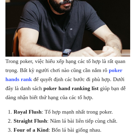
Trong poker, việc hiểu xếp hạng các tổ hợp là rất quan
trọng. Bất kỳ người chơi nào cũng cần nắm rõ
poker
hands rank
để quyết định các bước đi phù hợp. Dưới
đây là danh sách
poker hand ranking list
giúp bạn dễ
dàng nhận biết thứ hạng của các tổ hợp.
Royal Flush
: Tổ hợp mạnh nhất trong poker.
Straight Flush
: Năm lá bài liên tiếp cùng chất.
Four of a Kind
: Bốn lá bài giống nhau.